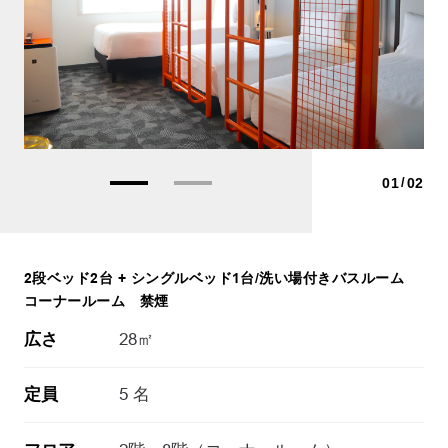
01
02
2段ベッド2台 + シングルベッド1台/洗い場付きバスルーム
コーナールーム 禁煙
広さ
28㎡
定員
5 名