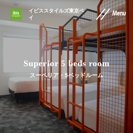
イビススタイルズ東京ベ
Menu
イ
Superior 5 beds room
スーペリア・5ベッドルーム