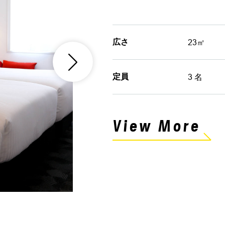
広さ
23㎡
定員
3 名
View More