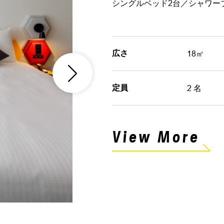
シングルベッド2台／シャワーブ
広さ
18㎡
定員
2 名
View More